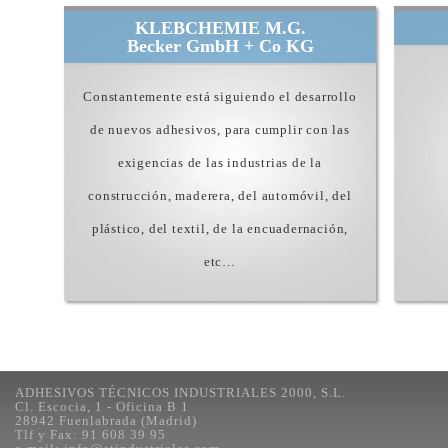
KLEBCHEMIE M.G.
Becker GmbH + Co KG
Constantemente está siguiendo el desarrollo
de nuevos adhesivos, para cumplir con las
exigencias de las industrias de la
construcción, maderera, del automóvil, del
plástico, del textil, de la encuadernación,
etc…
ADHESIVOS TÉCNICOS INDUSTRIALES 2000, S.L.
Cl. Escocia, 1 - Oficina B 1
28942 Fuenlabrada (Madrid)
Tlf y Fax: 91 608 39 95